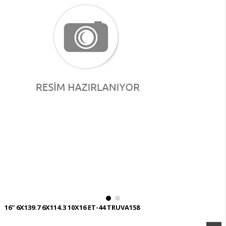
16'' 6X139.7 6X114.3 10X16 ET-44 TRUVA158